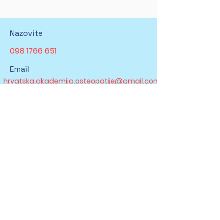
Nazovite
098 1766 651
Email
hrvatska.akademija.osteopatije@gmail.com
Follow
© 2025 Hrvatska akademija
osteopatije Powered and
secured by
Wix