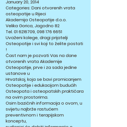
January 20, 2014
Categories: Dani otvorenih vrata
osteopatije u Rijeci
Akademija Osteopatije d.o.o.
Velika Gorica, Jagodno 82
Tel.
01 6216709
,
098 176 6651
Uvaženi kolege, dragi prijatelji
Osteopatije i svi koji to želite postati
!
Čast nam je pozvati Vas na dane
otvorenih vrata Akademije
Osteopatije, prve i za sada jedine
ustanove u
Hrvatskoj, koja se bavi promicanjem
Osteopatije i edukacijom budućih
Osteopata i osteopatskih praktičara
na ovim prostorima.
Osim bazičnih informacija o ovom, u
svijetu najbrže rastućem
preventivnom i terapijskom
konceptu,
sudionici će dobiti informacije o