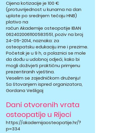
Cijena kotizacije je 100 €
(protuvrijednost u kunama na dan
uplate po srednjem tečaju HNB)
plativo na
račun Akademije osteopatije IBAN
0624020061100583551, poziv na broj
24-05-2014
, naznaka: za
osteopatsku edukaciju ime i prezime.
Početak je u 9 h, a polaznici se mole
da dođu u udobnoj odjeći, kako bi
mogli doživjeti praktičnu primjenu
prezentiranih vještina.
Veselim se zajedničkom druženju!
Sa štovanjem ispred organizatora,
Gordana Vešligaj
Dani otvorenih vrata
osteopatije u Rijeci
https://akademijaosteopatije.hr/?
p=334