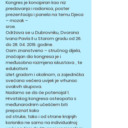
Kongres je koncipiran kao niz
predavanja i radionica, poster
prezentacija i panela na temu Djeca
– mozak –
srce.
Održava se u Dubrovniku, Dvorana
Ivana Pavla II u Starom gradu od 26.
do
28. 04. 2019
. godine.
Osim znanstveno – stručnog dijela,
značajan dio kongresa je i
međusobna razmjena iskustava , te
edukativni
izlet gradom i okolinom, a zajednička
svečana večera uvijek je vrhunac
ovakvih skupova.
Nadamo se da će potencijal 1.
Hrvatskog kongresa osteopata s
međunarodnim učešćem biti
prepoznat kako
od struke, tako i od strane krajnjih
korisnika ne samo na individualnoj