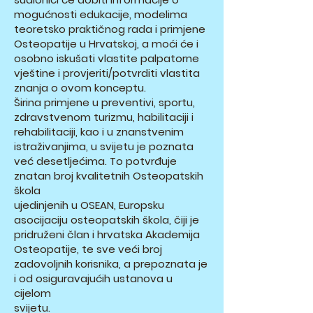
mogućnosti edukacije, modelima
teoretsko praktičnog rada i primjene
Osteopatije u Hrvatskoj, a moći će i
osobno iskušati vlastite palpatorne
vještine i provjeriti/potvrditi vlastita
znanja o ovom konceptu.
Širina primjene u preventivi, sportu,
zdravstvenom turizmu, habilitaciji i
rehabilitaciji, kao i u znanstvenim
istraživanjima, u svijetu je poznata
već desetljećima. To potvrđuje
znatan broj kvalitetnih Osteopatskih
škola
ujedinjenih u OSEAN, Europsku
asocijaciju osteopatskih škola, čiji je
pridruženi član i hrvatska Akademija
Osteopatije, te sve veći broj
zadovoljnih korisnika, a prepoznata je
i od osiguravajućih ustanova u
cijelom
svijetu.