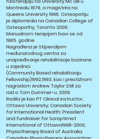
fizioterapiju na University Mc Gill u
Montrealu 1979, a magistrira na
Queens University 1996. Osteopatiju
je diplomirala na Canadian College of
Osteopathy, Toronto 2009.
Manualnom terapijom bavi se od
1985. godine.
Nagrađena je Stipendijom
međunarodnog centra za
unapređivanje rehabilitacije bazirane
u zajednici
(Community Based rehabilitaciju
Fellowship)1992,1993. kao i prestižnom
nagradom Andrew Taylor Still za
rad o Tom Dummer-u, 2009.
Radila je kao PT Clinical instructor,
Ottawa University; Canadian Society
for International Health; President
and fundraiser for Soroptimist
International of Ottawa1998-2000;
Physiotherapy Board of Australia;
Canadian Physiotherapy Association;