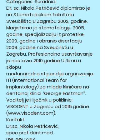
Categories: Suradnici
Dr. sc. Nikola Petričević diplomirao je
na Stomatološkom fakultetu
Sveučilišta u Zagrebu 2002. godine.
Magistrirao je stomatologiju 2005.
godine, specijalizaciju iz protetike
2009. godine i obranio disertaciju
2009. godine na Sveučilištu u
Zagrebu. Profesionalno usavršavanje
je nastavio 2010.godine U Rimu u
sklopu
međunarodne stipendije organizacije
ITI (International Team for
Implantology) za mlade kliničare na
dentalnoj klinici “George Eastman”.
Voditelj je i liječnik u poliklinici
VISODENT u Zagrebu od 2015.godine
(
www.visodent.com
).
Kontakt:
Dr.sc. Nikola Petričević,
spec.prot.dent.med.
091 789 5264