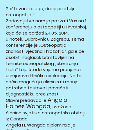
Poštovani kolege, dragi prijatelji
osteopatije !
Zadovoljstvo nam je pozvati Vas na 1.
konferenciju o osteopatiji u Hrvatskoj,
koja će se održati
24.05. 2014
.
u hotelu Dubrovnik u Zagrebu. Tema
Konferencije je „Osteopatija –
znanost, vještina i filozofija“, gdje će
osobiti naglasak biti stavljen na
tehnike osteopatskog „skeniranja
tijela“ koje štede vrijeme procjene i
usmjerava kliničku evaluaciju. Na taj
način moguće je eliminirati manje
potrebne testove i povećati
dijagnostičku preciznost.
Angela
Glavni predavač je
Haines Wangda,
uvažena
članica svjetske osteopatske obitelji
iz Canade.
Angela H. Wangda diplomirala je