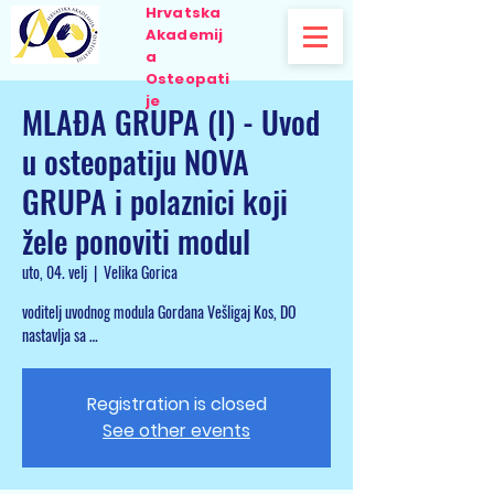
Hrvatska
Akademij
a
Osteopati
je
MLAĐA GRUPA (I) - Uvod
u osteopatiju NOVA
GRUPA i polaznici koji
žele ponoviti modul
uto, 04. velj
  |  
Velika Gorica
voditelj uvodnog modula Gordana Vešligaj Kos, DO
nastavlja sa …
Registration is closed
See other events