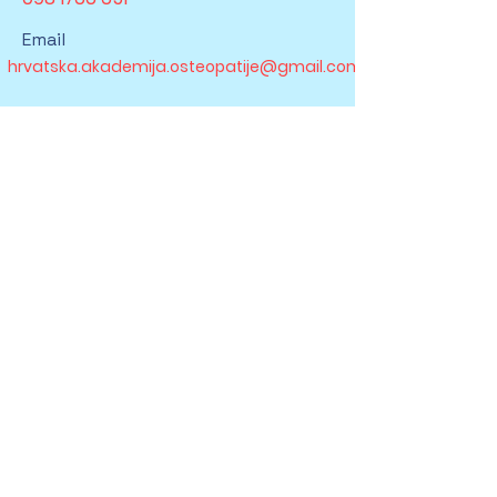
Email
hrvatska.akademija.osteopatije@gmail.com
Follow
© 2025 Hrvatska akademija
osteopatije Powered and
secured by
Wix