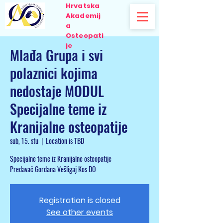
Hrvatska
Akademij
a
Osteopati
je
Mlađa Grupa i svi
polaznici kojima
nedostaje MODUL
Specijalne teme iz
Kranijalne osteopatije
sub, 15. stu
  |  
Location is TBD
Specijalne teme iz Kranijalne osteopatije
Predavač Gordana Vešligaj Kos DO
Registration is closed
See other events