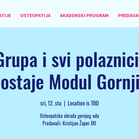
ATIJE
OSTEOPATIJA
AKADEMSKI PROGRAM
PREDAVAČ
rupa i svi polaznic
ostaje Modul Gornj
sri, 12. stu
  |  
Location is TBD
Osteopatska obrada gornjeg uda
Predavači: Kristijan Žaper DO