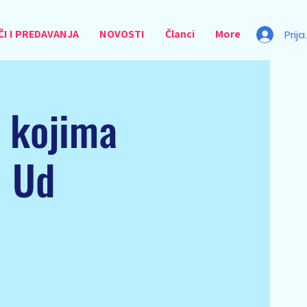
I I PREDAVANJA
NOVOSTI
Članci
More
Prij
i kojima
i Ud