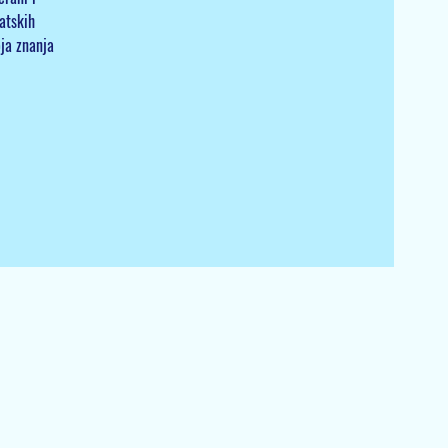
atskih
oja znanja