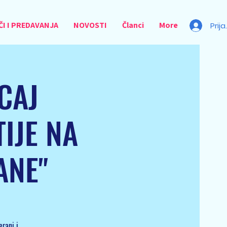
I I PREDAVANJA
NOVOSTI
Članci
More
Prij
ECAJ
IJE NA
ANE"
rani i