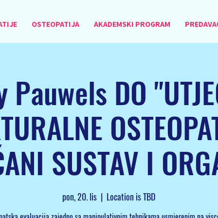
ATIJE
OSTEOPATIJA
AKADEMSKI PROGRAM
PREDAVAČ
y Pauwels DO "UTJ
TURALNE OSTEOPAT
ČANI SUSTAV I ORG
pon, 20. lis
  |  
Location is TBD
patska evaluacija zajedno sa manipulativnim tehnikama usmjerenim na visce