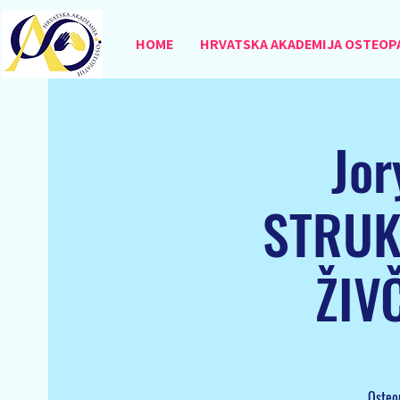
HOME
HRVATSKA AKADEMIJA OSTEOP
Jor
STRUK
ŽIV
Osteo