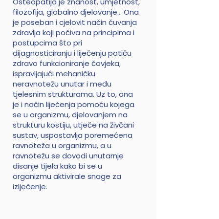
Osteopatija je znanost, umjetnost,
filozofija, globalno djelovanje… Ona
je poseban i cjelovit način čuvanja
zdravlja koji počiva na principima i
postupcima što pri
dijagnosticiranju i liječenju potiču
zdravo funkcioniranje čovjeka,
ispravljajući mehaničku
neravnotežu unutar i među
tjelesnim strukturama. Uz to, ona
je i način liječenja pomoću kojega
se u organizmu, djelovanjem na
strukturu kostiju, utječe na živčani
sustav, uspostavlja poremećena
ravnoteža u organizmu, a u
ravnotežu se dovodi unutarnje
disanje tijela kako bi se u
organizmu aktivirale snage za
izlječenje.