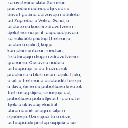
zdravstvene skrbi. Seminari
posvećeni osteopatiji već se
devet godina održavaju nedaleko
od Zagreba, u Velikoj Gorici, a
osobito su korisni zdravstvenim
djelatnicima jer ih osposobljavaju
za holistički pristup (tretiranje
osobe u cjelini), koji je
komplementaran medicini,
fizioterapiji i drugim zdravstvenim
granama. Osnovno načelo
osteopatije je da traži uzrok
problema u blokiranom dijelu tijela,
a cilj je tretmana osloboditi tenzije
u tkivu, čime se poboljšava krvotok
tretiranog dijela, smanjuje bol,
poboljšava pokretljivost i pomaže
tijelu u aktivaciji vlastitih
obrambenih snaga s ciljem
izlječenja. Uzimajući to u obzir,
osteopatski pristup uspješno se