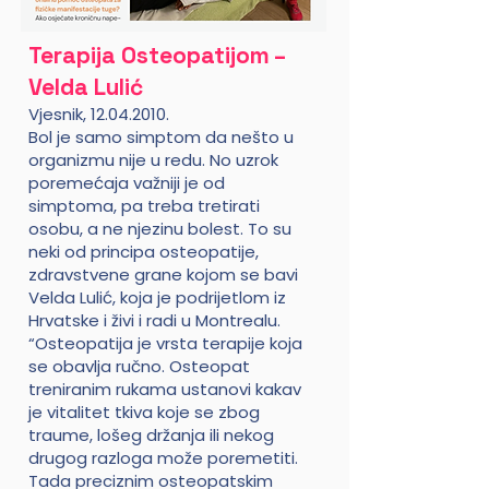
Terapija Osteopatijom –
Velda Lulić
Vjesnik,
12.04.2010
.
Bol je samo simptom da nešto u
organizmu nije u redu. No uzrok
poremećaja važniji je od
simptoma, pa treba tretirati
osobu, a ne njezinu bolest. To su
neki od principa osteopatije,
zdravstvene grane kojom se bavi
Velda Lulić, koja je podrijetlom iz
Hrvatske i živi i radi u Montrealu.
“Osteopatija je vrsta terapije koja
se obavlja ručno. Osteopat
treniranim rukama ustanovi kakav
je vitalitet tkiva koje se zbog
traume, lošeg držanja ili nekog
drugog razloga može poremetiti.
Tada preciznim osteopatskim