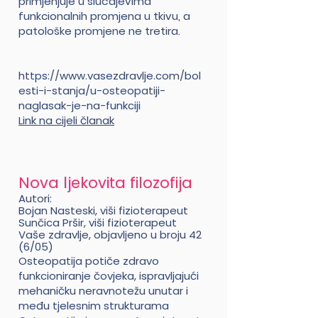
primjenjuje u slučajevima
funkcionalnih promjena u tkivu, a
patološke promjene ne tretira.
https://www.vasezdravlje.com/bol
esti-i-stanja/u-osteopatiji-
naglasak-je-na-funkciji
Link na cijeli članak
Nova ljekovita filozofija
Autori:
Bojan Nasteski, viši fizioterapeut
Sunčica Pršir, viši fizioterapeut
Vaše zdravlje, objavljeno u broju 42
(6/05)
Osteopatija potiče zdravo
funkcioniranje čovjeka, ispravljajući
mehaničku neravnotežu unutar i
među tjelesnim strukturama